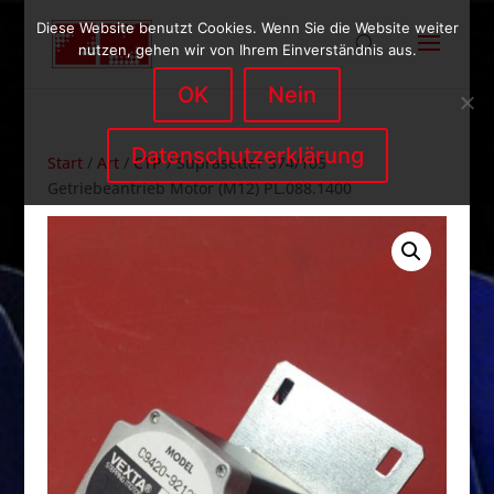
Diese Website benutzt Cookies. Wenn Sie die Website weiter
nutzen, gehen wir von Ihrem Einverständnis aus.
OK
Nein
Datenschutzerklärung
Start
/
Art
/
CTP
/ Suprasetter S74/105
Getriebeantrieb Motor (M12) PL.088.1400