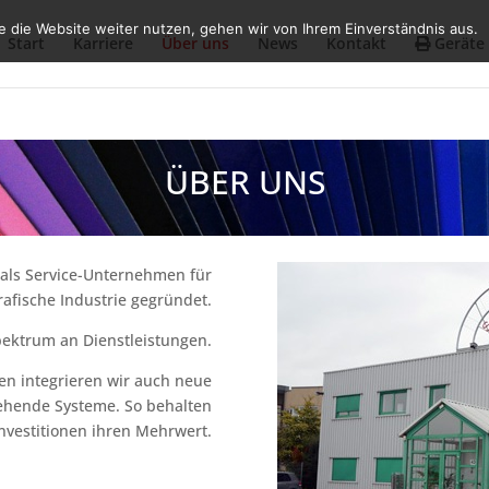
 die Website weiter nutzen, gehen wir von Ihrem Einverständnis aus.
Start
Karriere
Über uns
News
Kontakt
Geräte
ÜBER UNS
 als Service-Unternehmen für
rafische Industrie gegründet.
pektrum an Dienstleistungen.
en integrieren wir auch neue
ehende Systeme. So behalten
Investitionen ihren Mehrwert.