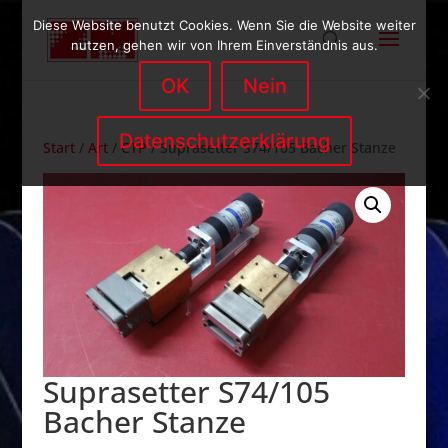
Diese Website benutzt Cookies. Wenn Sie die Website weiter
nutzen, gehen wir von Ihrem Einverständnis aus.
OK
Nein
Datenschutzerklärung
Start
/
Art
/
CTP
/ Suprasetter S74/105 Bacher Stanze
Suprasetter S74/105
Bacher Stanze