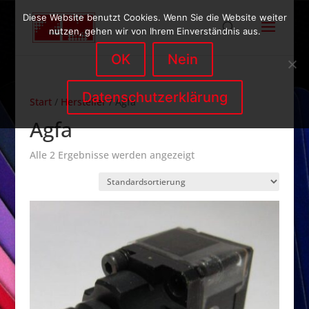
Diese Website benutzt Cookies. Wenn Sie die Website weiter
nutzen, gehen wir von Ihrem Einverständnis aus.
OK
Nein
Datenschutzerklärung
Start
/
Hersteller
/ Agfa
Agfa
Alle 2 Ergebnisse werden angezeigt