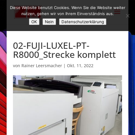
Diese Website benutzt Cookies. Wenn Sie die Website weiter
nutzen, gehen wir von Ihrem Einverständnis aus.
OK
Nein
Datenschutzerklärung
02-FUJI-LUXEL-PT-
R8000_Strecke komplett
von
Rainer Leersmacher
|
Okt. 11, 2022