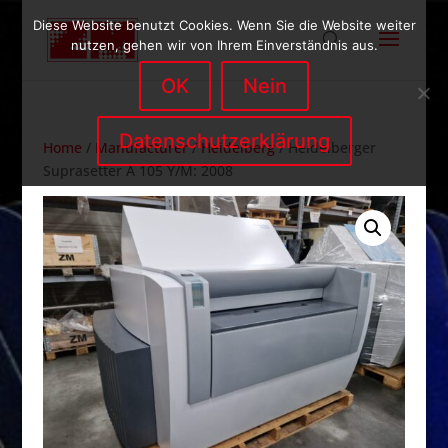
Diese Website benutzt Cookies. Wenn Sie die Website weiter
nutzen, gehen wir von Ihrem Einverständnis aus.
OK
Nein
Datenschutzerklärung
Home
/
Manufacturer
/
Heidelberg
/ Heidelberger
Suprasetter A 105 Y/M: 2008